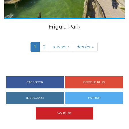
Friguia Park
1
2
suivant ›
dernier »
FACEBOOK
GOOGLE PLUS
INSTAGRAM
TWITTER
YOUTUBE