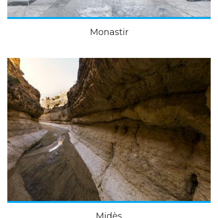
Monastir
Midès