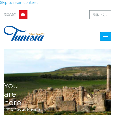
Skip to main content
联系我们
简体中文
Togg
navig
You
are
here
首页
/
Souk Medina