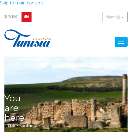
Skip to main content
联系我们
简体中文
Togg
navig
You
are
here
首页
/
kantaoui