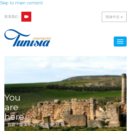
Skip to main content
联系我们
简体中文
Togg
navig
You
are
here
首页
/
媒体中心
/
亲 近 突 尼 斯