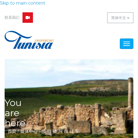
Skip to main content
联系我们
简体中文
Togg
navig
You
are
here
首页
/
媒体中心
/
步 行 骑 马 自 行 车