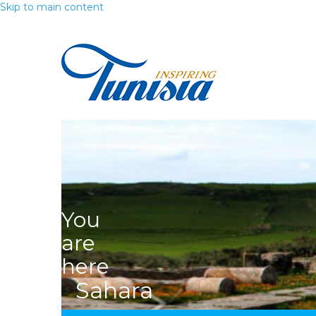
Skip to main content
You
are
here
Sahara