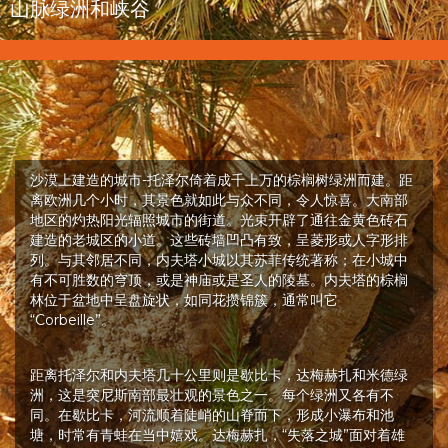
山脉绿洲和峡谷
沙漠上建造的城市-托泽尔倚着成千上万的棕榈树绿洲而建。距
离欧洲几个小时，其景色就如此与众不同，令人惊喜。大南部
地区的灼热阳光辐照城市的街道。光束开辟了通往金黄色砖石
建造的老城区的小道。这些砖墙凹凸有致，呈菱形或人字形排
列。与其邻居不同，内夫塔小城以其苏菲传统著称；在小城中
有不可胜数的穹顶，或是神庙或是圣人的陵墓。内夫塔的棕榈
林位于盆地中呈盘旋状，如同花攒锦簇，通常叫它
“Corbeille”。
距离托泽尔和内夫塔几十公里则是歇比卡，达梅赫扎和米德绿
洲，这是突尼斯南部最壮观的景色之一。每个绿洲又各有不
同。在歇比卡，河流顺着陡峭的山脊而下，形成小瀑布和池
塘，时常有青蛙在当中嬉戏。达梅赫扎，“失落之城”面对着雄