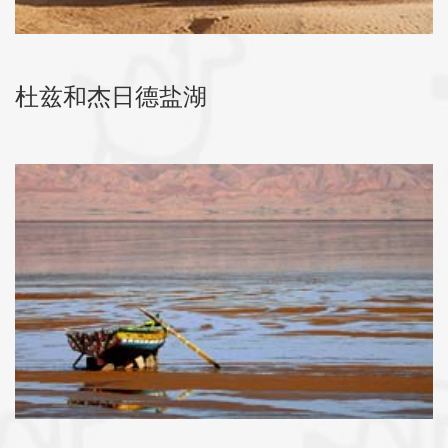
杜兹和杰日德盐湖