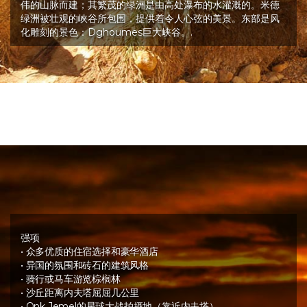
伟的山脉而建；其繁茂的绿洲是由高处瀑布的水灌溉的。米德
绿洲被壮观的峡谷所包围，提供着令人心弦的美景。东部是风
化雕刻的景色：Dghoumes巨大峡谷。.
强项
• 众多优质的住宿选择和豪华酒店
• 异国的氛围和砖石的建筑风格
• 骑行或马车游览棕榈林
• 沙丘距离内夫塔屈屈几公里
• Onk Jemel的星球大战拍摄地（靠近内夫塔）