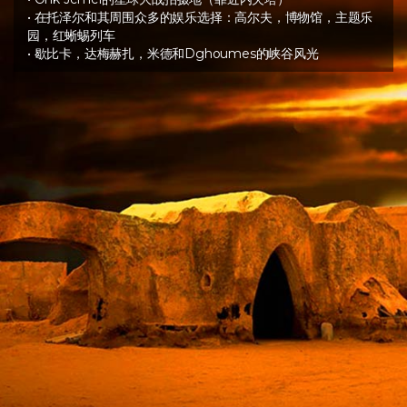
• 在托泽尔和其周围众多的娱乐选择：高尔夫，博物馆，主题乐
园，红蜥蜴列车
• 歇比卡，达梅赫扎，米德和Dghoumes的峡谷风光