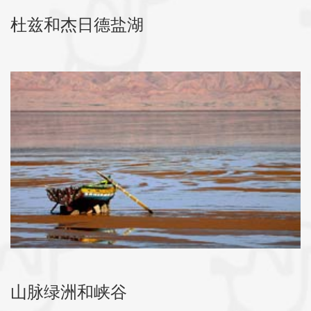
杜兹和杰日德盐湖
山脉绿洲和峡谷