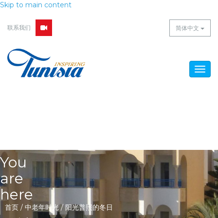
Skip to main content
联系我们
简体中文
Togg
navig
You
are
here
首页
/
中老年时光
/
阳光普照的冬日